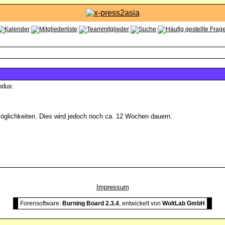
odus:
glichkeiten. Dies wird jedoch noch ca. 12 Wochen dauern.
Impressum
Forensoftware:
Burning Board 2.3.4
, entwickelt von
WoltLab GmbH